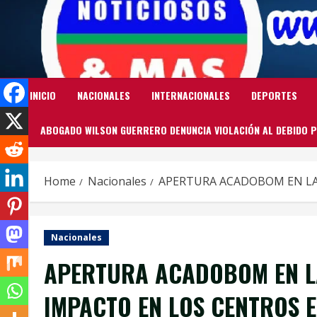
Skip
to
content
INICIO
NACIONALES
INTERNACIONALES
DEPORTES
ABOGADO WILSON GUERRERO DENUNCIA VIOLACIÓN AL DEBIDO P
Home
Nacionales
APERTURA ACADOBOM EN LA
Nacionales
APERTURA ACADOBOM EN L
IMPACTO EN LOS CENTROS E