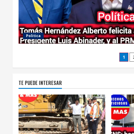
Politica
Pos
1
pag
TE PUEDE INTERESAR