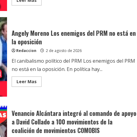
Leer Mas
de
more
Gonzalo
about
Castillo
Eduardo
Hidalgo
y
la
mayoría
Angely Moreno Los enemigos del PRM no está en
de
la
la oposición
corriente
magisterial
Redaccion
2 de agosto de 2026
Eugenio
María
de
El canibalismo político del PRM Los enemigos del PRM
Hostos
pasan
no está en la oposición. En política hay...
a
respaldar
la
Read
Leer Mas
candidatura
more
de
about
Gonzalo
Angely
Castillo
Moreno
Los
enemigos
del
Venancio Alcántara integró al comando de apoyo
PRM
no
a David Collado a 100 movimientos de la
está
en
coalición de movimientos COMOBIS
la
oposición