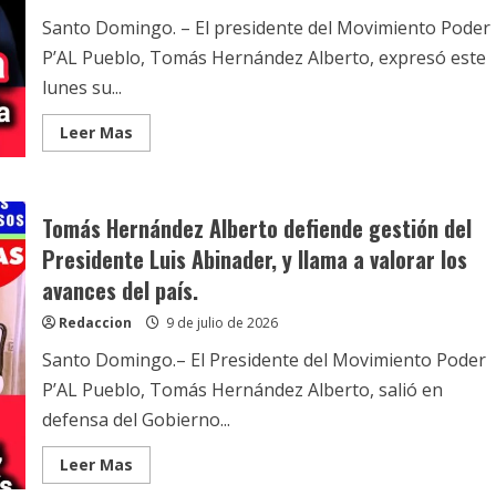
los
resultados
Santo Domingo. – El presidente del Movimiento Poder
alcanzados
en
P’AL Pueblo, Tomás Hernández Alberto, expresó este
el
SNS
lunes su...
Read
Leer Mas
more
about
Tomás
Hernández
Alberto
Tomás Hernández Alberto defiende gestión del
respalda
declaraciones
Presidente Luis Abinader, y llama a valorar los
del
presidente
avances del país.
Luis
Abinader
y
Redaccion
9 de julio de 2026
destaca
claridad
Santo Domingo.– El Presidente del Movimiento Poder
de
su
P’AL Pueblo, Tomás Hernández Alberto, salió en
mensaje
al
defensa del Gobierno...
país
Read
Leer Mas
more
about