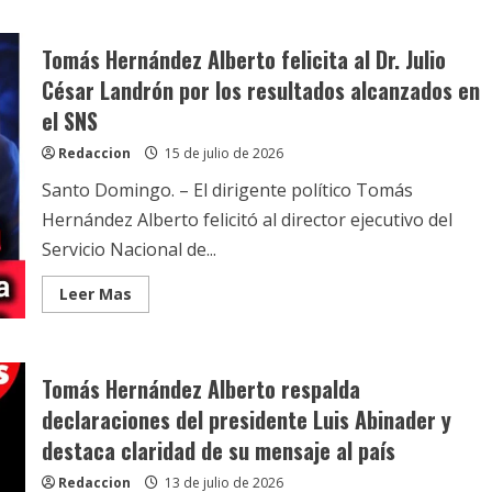
años
de
hechos,
no
Tomás Hernández Alberto felicita al Dr. Julio
de
promesas.
César Landrón por los resultados alcanzados en
el SNS
Redaccion
15 de julio de 2026
Santo Domingo. – El dirigente político Tomás
Hernández Alberto felicitó al director ejecutivo del
Servicio Nacional de...
Read
Leer Mas
more
about
Tomás
Hernández
Alberto
Tomás Hernández Alberto respalda
felicita
al
declaraciones del presidente Luis Abinader y
Dr.
Julio
destaca claridad de su mensaje al país
César
Landrón
por
Redaccion
13 de julio de 2026