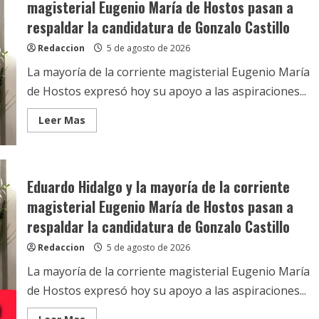
magisterial Eugenio María de Hostos pasan a
respaldar la candidatura de Gonzalo Castillo
Redaccion
5 de agosto de 2026
La mayoría de la corriente magisterial Eugenio María
de Hostos expresó hoy su apoyo a las aspiraciones...
Read
Leer Mas
more
about
Eduardo
Hidalgo
y
la
Eduardo Hidalgo y la mayoría de la corriente
mayoría
de
magisterial Eugenio María de Hostos pasan a
la
corriente
respaldar la candidatura de Gonzalo Castillo
magisterial
Eugenio
Redaccion
5 de agosto de 2026
María
de
Hostos
La mayoría de la corriente magisterial Eugenio María
pasan
a
de Hostos expresó hoy su apoyo a las aspiraciones...
respaldar
la
candidatura
Read