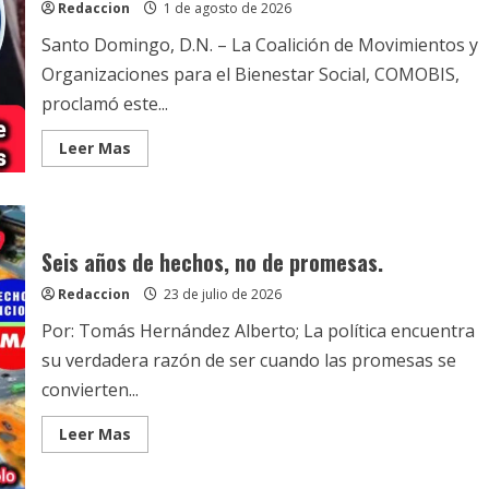
Redaccion
1 de agosto de 2026
Santo Domingo, D.N. – La Coalición de Movimientos y
Organizaciones para el Bienestar Social, COMOBIS,
proclamó este...
Read
Leer Mas
more
about
Venancio
Alcántara
integró
al
comando
Seis años de hechos, no de promesas.
de
apoyo
Redaccion
23 de julio de 2026
a
David
Por: Tomás Hernández Alberto; La política encuentra
Collado
a
su verdadera razón de ser cuando las promesas se
100
movimientos
convierten...
de
la
coalición
Read
Leer Mas
de
more
movimientos
about
COMOBIS
Seis