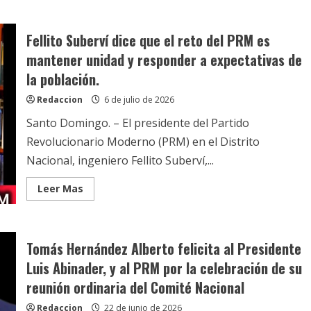
Tomás
Hernández
Alberto
Fellito Suberví dice que el reto del PRM es
defiende
gestión
mantener unidad y responder a expectativas de
del
Presidente
la población.
Luis
Abinader,
y
Redaccion
6 de julio de 2026
llama
a
Santo Domingo. – El presidente del Partido
valorar
los
Revolucionario Moderno (PRM) en el Distrito
avances
del
Nacional, ingeniero Fellito Suberví,...
país.
Read
Leer Mas
more
about
Fellito
Suberví
dice
Tomás Hernández Alberto felicita al Presidente
que
el
Luis Abinader, y al PRM por la celebración de su
reto
del
reunión ordinaria del Comité Nacional
PRM
es
mantener
Redaccion
22 de junio de 2026