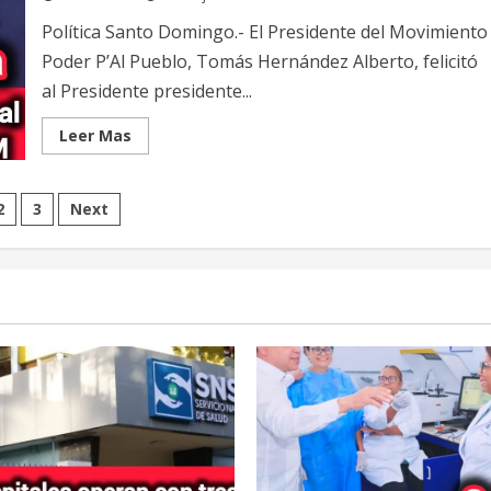
unidad
y
Política Santo Domingo.- El Presidente del Movimiento
responder
a
Poder P’Al Pueblo, Tomás Hernández Alberto, felicitó
expectativas
de
al Presidente presidente...
la
población.
Read
Leer Mas
more
about
Tomás
Hernández
ts
2
3
Next
Alberto
felicita
al
ination
Presidente
Luis
Abinader,
y
al
PRM
por
la
celebración
de
su
reunión
ordinaria
del
Comité
Nacional