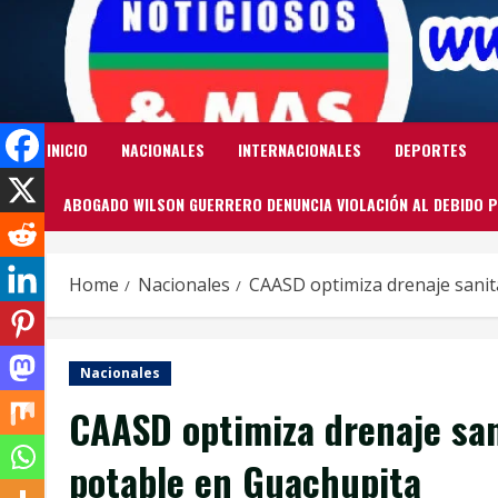
Skip
to
content
INICIO
NACIONALES
INTERNACIONALES
DEPORTES
ABOGADO WILSON GUERRERO DENUNCIA VIOLACIÓN AL DEBIDO P
Home
Nacionales
CAASD optimiza drenaje sanit
Nacionales
CAASD optimiza drenaje sani
potable en Guachupita