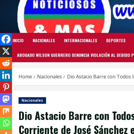
Skip
to
content
INICIO
NACIONALES
INTERNACIONALES
DEPORTES
ABOGADO WILSON GUERRERO DENUNCIA VIOLACIÓN AL DEBIDO P
Home
Nacionales
Dio Astacio Barre con Todos 
Nacionales
Dio Astacio Barre con Todos
Corriente de José Sánchez 