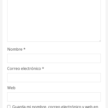
n
g
Nombre
*
Correo electrónico
*
Web
Guarda mi nombre, correo electrónico y web en