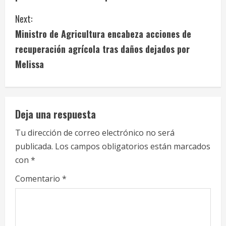
n
Next:
t
Ministro de Agricultura encabeza acciones de
i
recuperación agrícola tras daños dejados por
Melissa
n
u
e
Deja una respuesta
R
Tu dirección de correo electrónico no será
publicada.
Los campos obligatorios están marcados
e
con
*
a
Comentario
*
d
i