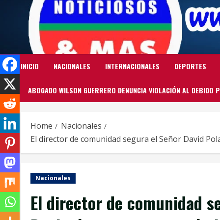
Skip
to
content
INICIO
NACIONALES
INTERNACIONALES
DEPORTES
ABOGADO WILSON GUERRERO DENUNCIA VIOLACIÓN AL DEBIDO P
Home
Nacionales
El director de comunidad segura el Señor David Pol
Nacionales
El director de comunidad s