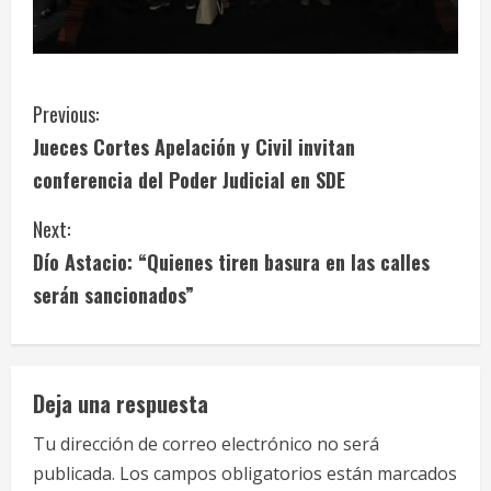
C
Previous:
Jueces Cortes Apelación y Civil invitan
o
conferencia del Poder Judicial en SDE
n
Next:
t
Dío Astacio: “Quienes tiren basura en las calles
i
serán sancionados”
n
u
Deja una respuesta
e
Tu dirección de correo electrónico no será
publicada.
Los campos obligatorios están marcados
R