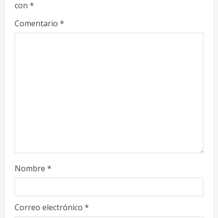
con
*
e
Comentario
*
a
d
i
n
g
Nombre
*
Correo electrónico
*