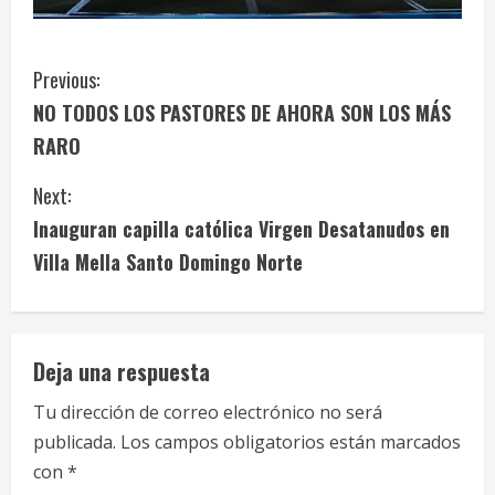
C
Previous:
NO TODOS LOS PASTORES DE AHORA SON LOS MÁS
o
RARO
n
Next:
t
Inauguran capilla católica Virgen Desatanudos en
i
Villa Mella Santo Domingo Norte
n
u
Deja una respuesta
e
Tu dirección de correo electrónico no será
publicada.
Los campos obligatorios están marcados
R
con
*