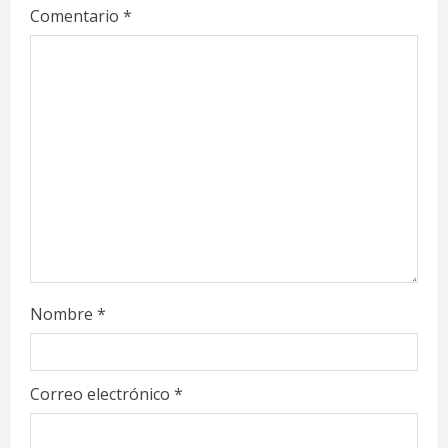
e
Comentario
*
a
d
i
n
g
Nombre
*
Correo electrónico
*