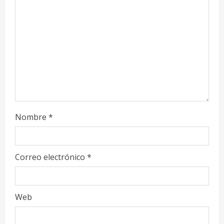
d
i
n
g
Nombre
*
Correo electrónico
*
Web