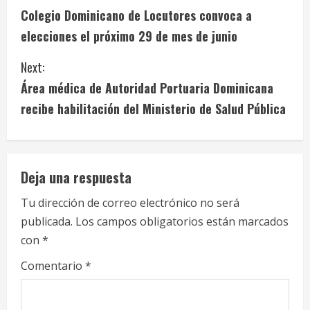
Colegio Dominicano de Locutores convoca a
o
elecciones el próximo 29 de mes de junio
n
Next:
t
Área médica de Autoridad Portuaria Dominicana
i
recibe habilitación del Ministerio de Salud Pública
n
u
Deja una respuesta
e
Tu dirección de correo electrónico no será
publicada.
Los campos obligatorios están marcados
R
con
*
e
Comentario
*
a