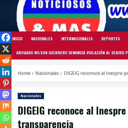
Skip
to
content
INICIO
NACIONALES
INTERNACIONALES
DEPORTES
ABOGADO WILSON GUERRERO DENUNCIA VIOLACIÓN AL DEBIDO P
Home
Nacionales
DIGEIG reconoce al Inespre p
Nacionales
DIGEIG reconoce al Inespre
transparencia