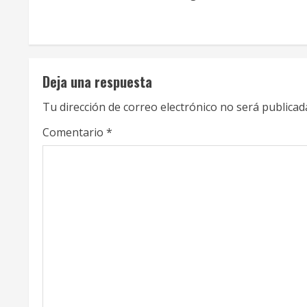
n
t
i
Deja una respuesta
n
Tu dirección de correo electrónico no será publicad
u
Comentario
*
e
R
e
a
d
i