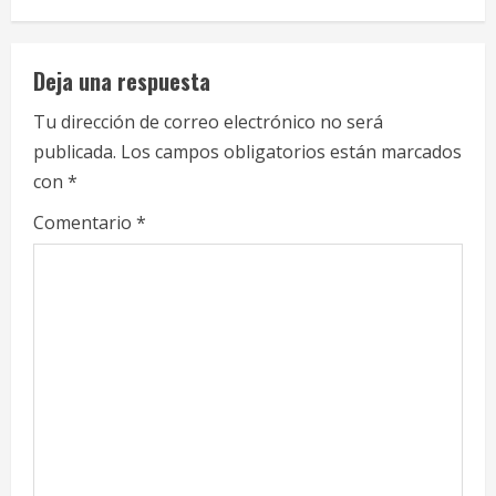
n
u
Deja una respuesta
e
Tu dirección de correo electrónico no será
publicada.
Los campos obligatorios están marcados
R
con
*
e
Comentario
*
a
d
i
n
g