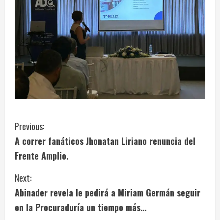
C
Previous:
A correr fanáticos Jhonatan Liriano renuncia del
o
Frente Amplio.
n
Next:
t
Abinader revela le pedirá a Miriam Germán seguir
i
en la Procuraduría un tiempo más…