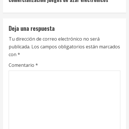
i
n
u
Deja una respuesta
e
Tu dirección de correo electrónico no será
publicada.
Los campos obligatorios están marcados
R
con
*
e
Comentario
*
a
d
i
n
g