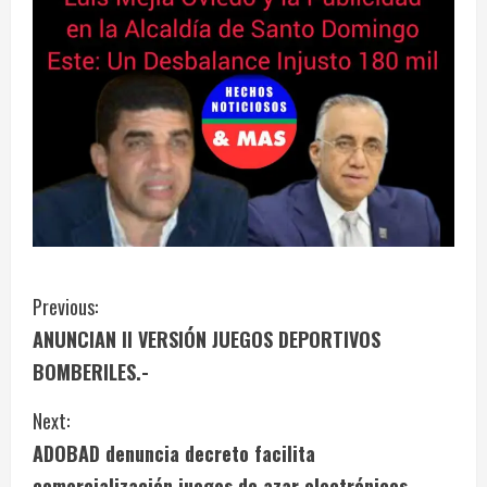
C
Previous:
ANUNCIAN II VERSIÓN JUEGOS DEPORTIVOS
o
BOMBERILES.-
n
Next:
t
ADOBAD denuncia decreto facilita
comercialización juegos de azar electrónicos