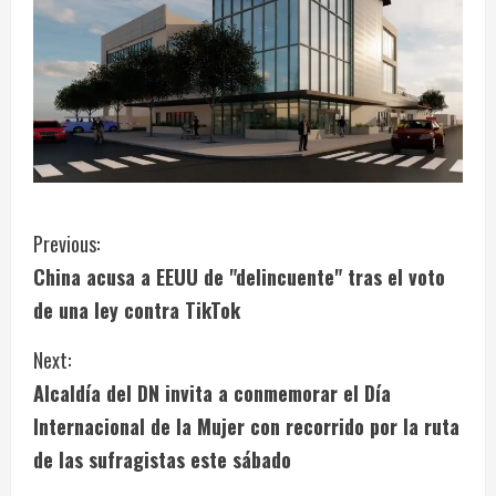
C
Previous:
China acusa a EEUU de "delincuente" tras el voto
o
de una ley contra TikTok
n
Next:
t
Alcaldía del DN invita a conmemorar el Día
i
Internacional de la Mujer con recorrido por la ruta
de las sufragistas este sábado
n