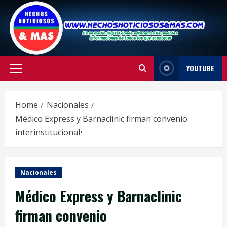
Skip
to
content
YOUTUBE
Primary
Menu
Home
Nacionales
Médico Express y Barnaclinic firman convenio
interinstitucional•
Nacionales
Médico Express y Barnaclinic
firman convenio