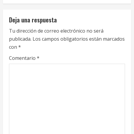
u
e
Deja una respuesta
R
Tu dirección de correo electrónico no será
publicada.
Los campos obligatorios están marcados
e
con
*
a
Comentario
*
d
i
n
g