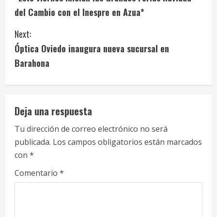
o
del Cambio con el Inespre en Azua*
n
Next:
t
Óptica Oviedo inaugura nueva sucursal en
i
Barahona
n
u
Deja una respuesta
e
Tu dirección de correo electrónico no será
publicada.
Los campos obligatorios están marcados
R
con
*
e
Comentario
*
a
d