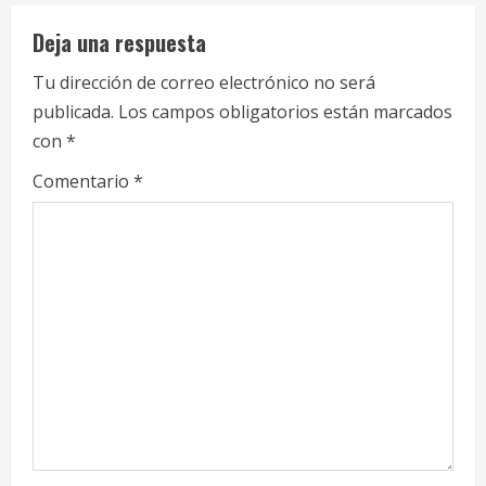
u
e
Deja una respuesta
R
Tu dirección de correo electrónico no será
publicada.
Los campos obligatorios están marcados
e
con
*
a
Comentario
*
d
i
n
g