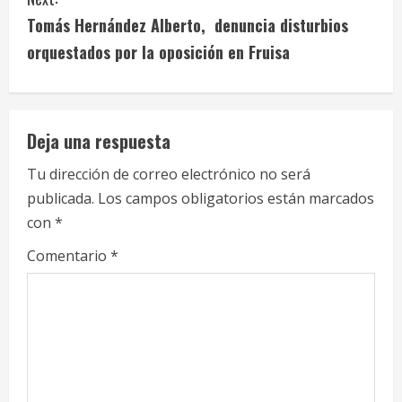
t
Tomás Hernández Alberto, denuncia disturbios
i
orquestados por la oposición en Fruisa
n
u
Deja una respuesta
e
Tu dirección de correo electrónico no será
publicada.
Los campos obligatorios están marcados
R
con
*
e
Comentario
*
a
d
i
n