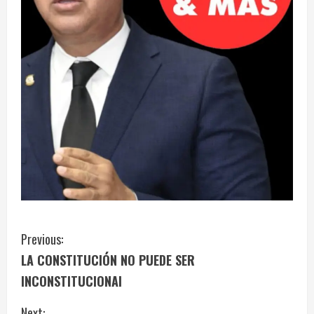
C
Previous:
LA CONSTITUCIÓN NO PUEDE SER
o
INCONSTITUCIONAl
n
Next: