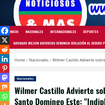
Skip
to
content
INICIO
NACIONALES
INTERNACIONALES
DEPORTES
ABOGADO WILSON GUERRERO DENUNCIA VIOLACIÓN AL DEBIDO P
Home
Nacionales
Wilmer Castillo Advierte sobr
Nacionales
Wilmer Castillo Advierte so
Santo Domingo Este: "Indi