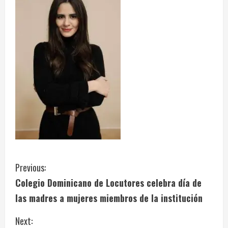
C
Previous:
Colegio Dominicano de Locutores celebra día de
o
las madres a mujeres miembros de la institución
n
Next: