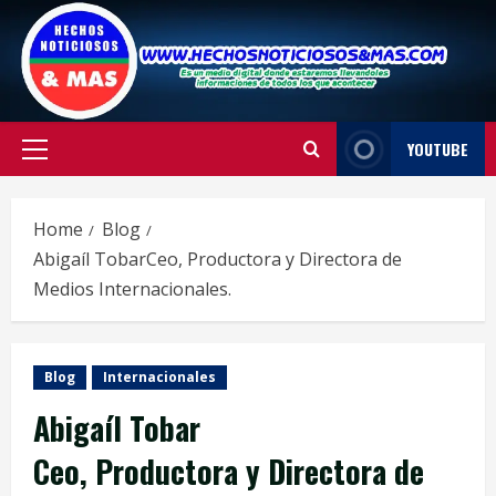
Skip
to
content
YOUTUBE
Primary
Menu
Home
Blog
Abigaíl TobarCeo, Productora y Directora de
Medios Internacionales.
Blog
Internacionales
Abigaíl Tobar
Ceo, Productora y Directora de