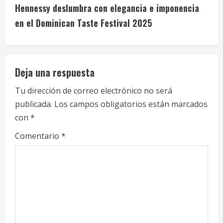
t
Hennessy deslumbra con elegancia e imponencia
i
en el Dominican Taste Festival 2025
n
u
Deja una respuesta
e
Tu dirección de correo electrónico no será
publicada.
Los campos obligatorios están marcados
R
con
*
e
Comentario
*
a
d
i
n