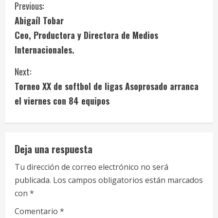
C
Previous:
Abigaíl Tobar
o
Ceo, Productora y Directora de Medios
n
Internacionales.
t
Next:
i
Torneo XX de softbol de ligas Asoprosado arranca
el viernes con 84 equipos
n
u
e
Deja una respuesta
R
Tu dirección de correo electrónico no será
publicada.
Los campos obligatorios están marcados
e
con
*
a
Comentario
*