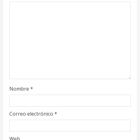
d
i
n
g
Nombre
*
Correo electrónico
*
Web