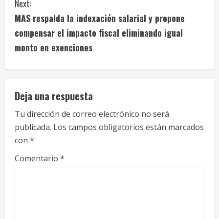
t
Next:
i
MAS respalda la indexación salarial y propone
compensar el impacto fiscal eliminando igual
n
monto en exenciones
u
e
Deja una respuesta
R
Tu dirección de correo electrónico no será
e
publicada.
Los campos obligatorios están marcados
a
con
*
Comentario
*
d
i
n